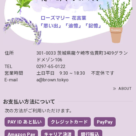
住所
301-0033 茨城県龍ケ崎市佐貫町3409グラン
ドメゾン106
TEL
0297-65-0122
営業時間
土日平日 9:30 ~ 18:30 不定休です
E-mail
a@brown.tokyo
ABOUT
お支払い方法について
次の方法がご利用いただけます。
PAY ID あと払い
クレジットカード
PayPay
Amazon Pay
キャリア決済
銀行振込