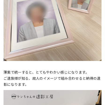
薄紫で統一すると、とてもやわかい感じになります。
ご遺族様が知る、故人のイメージで組み合わせると納得の遺
影になります。