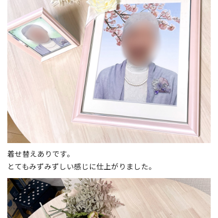
着せ替えありです。
とてもみずみずしい感じに仕上がりました。