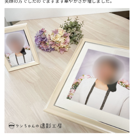
笑顔の方でしたのでますます華やかさが増しました。