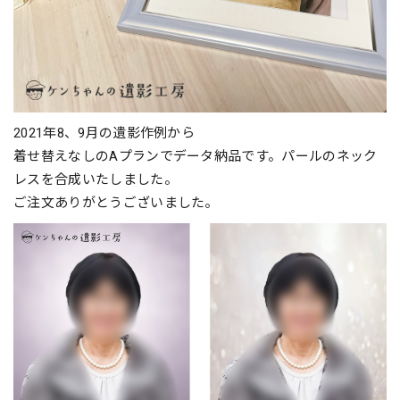
2021年8、9月の遺影作例から
着せ替えなしのAプランでデータ納品です。パールのネック
レスを合成いたしました。
ご注文ありがとうございました。