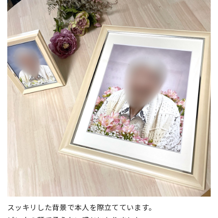
スッキリした背景で本人を際立てています。