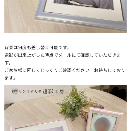
背景は何度も差し替え可能です。
遺影が出来上がった時点でメールにて確認していただきま
す。
ご家族様に回してじっくりご確認ください。お待ちしており
ます。