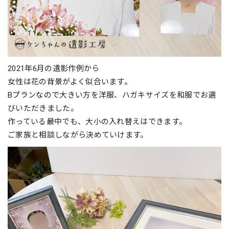
2021年6月の遺影作例から
女性は花の背景がよく似合います。
Bプランなので大きい方を洋服、ハガキサイズを和服でお選
びいただきました。
作っている最中でも、大小の入れ替えはできます。
ご家族と相談しながら決めていけます。