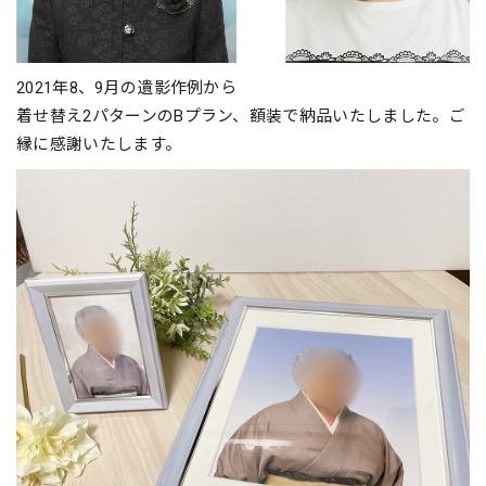
2021年8、9月の遺影作例から
着せ替え2パターンのBプラン、額装で納品いたしました。ご
縁に感謝いたします。