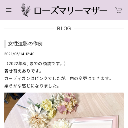
BLOG
女性遺影の作例
2021/05/14 12:40
（2022年8月までの額装です。）
着せ替えありです。
カーディガンはピンクでしたが、色の変更はできます。
柔らかな感じになりました。