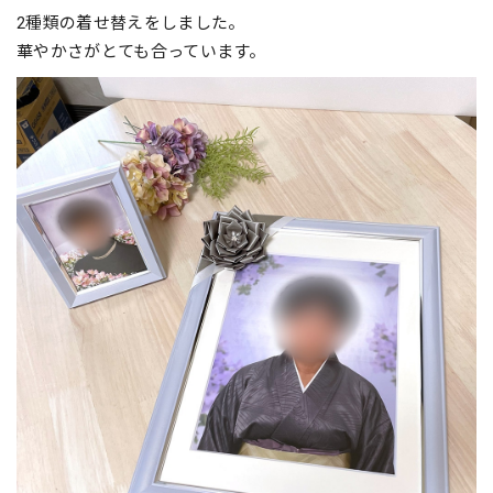
2種類の着せ替えをしました。
華やかさがとても合っています。